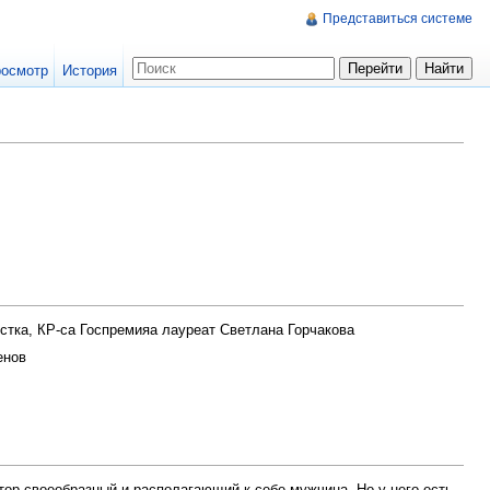
Представиться системе
осмотр
История
стка, КР-са Госпремияа лауреат Светлана Горчакова
енов
тор своеобразный и располагающий к себе мужчина. Но у него есть