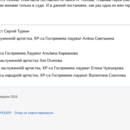
ми женами только в суде. И в данной постановке, как раз одна из жен г
 Сергей Туркин
еннӧй артистка, КР-са Госпремияа лауреат Алёна Сметанина
Госпремияа Лауреат Альбина Карманова
служеннӧй артистка Зоя Осипова
служеннӧй артистка, КР-са Госпремияа лауреат Елена Чувъюрова
ароднӧй артистка, КР-са Госпремияа лауреат Валентина Соколова
евраля 2016.
ИТЕАТР
Отказ от ответственности