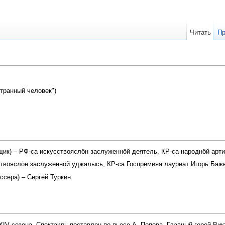
Читать
Пр
странный человек")
щик) – РФ-са искусствояслӧн заслуженнӧй деятель, КР-са народнӧй арти
ствояслӧн заслуженнӧй уджалысь, КР-са Госпремияа лауреат Игорь Баж
сера) – Сергей Туркин
IV сезона. Спектакль поставлен по пьесе А. Попова. Главный герой Вик