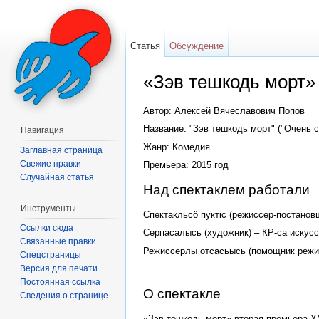
Статья
Обсуждение
«Зэв тешкодь морт»
Перейти к:
навигация
,
поиск
Автор: Алексей Вячеславович Попов
Название: "Зэв тешкодь морт" ("Очень 
Навигация
Жанр: Комедия
Заглавная страница
Свежие правки
Премьера: 2015 год
Случайная статья
Над спектаклем работали
Инструменты
Спектакльсӧ пуктіс (режиссер-постанов
Ссылки сюда
Серпасалысь (художник) – КР-са искус
Связанные правки
Режиссерлы отсасьысь (помощник режис
Спецстраницы
Версия для печати
Постоянная ссылка
О спектакле
Сведения о странице
«Зэв тешкодь морт» вторая премьера XX