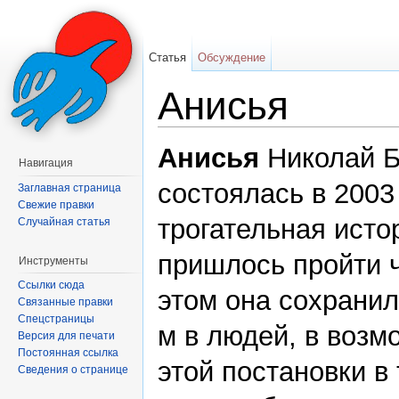
Статья
Обсуждение
Анисья
Перейти к:
навигация
,
поиск
Анисья
Николай Б
Навигация
состоялась в 2003
Заглавная страница
Свежие правки
трогательная исто
Случайная статья
пришлось пройти ч
Инструменты
Ссылки сюда
этом она сохранил
Связанные правки
Спецстраницы
м в людей, в возм
Версия для печати
Постоянная ссылка
этой постановки в
Сведения о странице