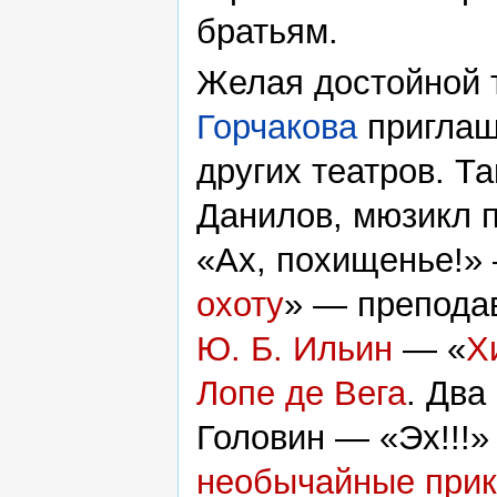
братьям.
Желая достойной 
Горчакова
приглаш
других театров. Т
Данилов, мюзикл 
«Ах, похищенье!
охоту
» — препода
Ю. Б. Ильин
— «
Х
Лопе де Вега
. Два
Головин — «Эх!!!
необычайные прик