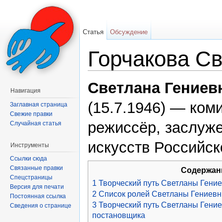
Статья
Обсуждение
Горчакова С
Перейти к:
навигация
,
поиск
Светлана Гениев
Навигация
(15.7.1946) — коми
Заглавная страница
Свежие правки
режиссёр, заслуж
Случайная статья
искусств Российс
Инструменты
Ссылки сюда
Связанные правки
Содержан
Спецстраницы
1
Творческий путь Светланы Гение
Версия для печати
2
Список ролей Светланы Гениевн
Постоянная ссылка
3
Творческий путь Светланы Гение
Сведения о странице
постановщика