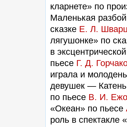
кларнете» по про
Маленькая разбойн
сказке
Е. Л. Швар
лягушонке» по ск
в эксцентрической
пьесе
Г. Д. Горчак
играла и молоден
девушек — Катень
по пьесе
В. И. Еж
«Океан» по пьесе
роль в спектакле 