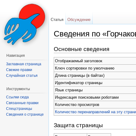
Статья
Обсуждение
Сведения по «Горчако
Перейти к:
навигация
,
поиск
Основные сведения
Навигация
Отображаемый заголовок
Заглавная страница
Ключ сортировки по умолчанию
Свежие правки
Длина страницы (в байтах)
Случайная статья
Идентификатор страницы
Инструменты
Язык страницы
Индексация поисковыми роботами
Ссылки сюда
Связанные правки
Количество просмотров
Спецстраницы
Количество перенаправлений на эту стран
Сведения о странице
Защита страницы