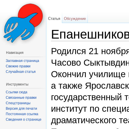
Статья
Обсуждение
Епанешников
Перейти к:
навигация
,
поиск
Родился 21 ноября
Навигация
Часово Сыктывдин
Заглавная страница
Свежие правки
Окончил училище и
Случайная статья
а также Ярославс
Инструменты
Ссылки сюда
государственный 
Связанные правки
Спецстраницы
институт по специ
Версия для печати
Постоянная ссылка
драматического те
Сведения о странице