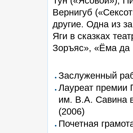
Тун («Ясöвöй»), П
Вернигуб («Сексот
другие. Одна из 
Яги в сказках теа
Зоръяс», «Ёма да 
Заслуженный рабо
Лауреат премии 
им. В.А. Савина 
(2006)
Почетная грамота