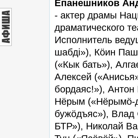
Епанешников Ан
- актер драмы На
драматического те
Исполнитель веду
шабдi»), Кöин Паш
(«Кык бать»), Алга
Алексей («Анисья»
бордаяс!»), Антон 
Нёрым («Нёрымö-д
бужöдъяс»), Влад
БТР»), Николай Вав