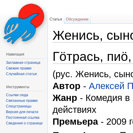
Статья
Обсуждение
Женись, сыно
Перейти к:
навигация
,
поиск
Гöтрась, пиö,
Навигация
Заглавная страница
Свежие правки
(рус. Женись, сын
Случайная статья
Автор
-
Алексей 
Инструменты
Жанр
- Комедия в 
Ссылки сюда
Связанные правки
Спецстраницы
действиях
Версия для печати
Постоянная ссылка
Премьера
- 2009 
Сведения о странице