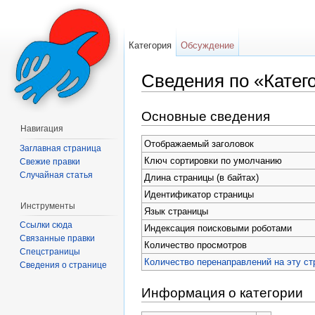
Категория
Обсуждение
Сведения по «Катег
Перейти к:
навигация
,
поиск
Основные сведения
Навигация
Отображаемый заголовок
Заглавная страница
Ключ сортировки по умолчанию
Свежие правки
Случайная статья
Длина страницы (в байтах)
Идентификатор страницы
Инструменты
Язык страницы
Ссылки сюда
Индексация поисковыми роботами
Связанные правки
Количество просмотров
Спецстраницы
Количество перенаправлений на эту ст
Сведения о странице
Информация о категории