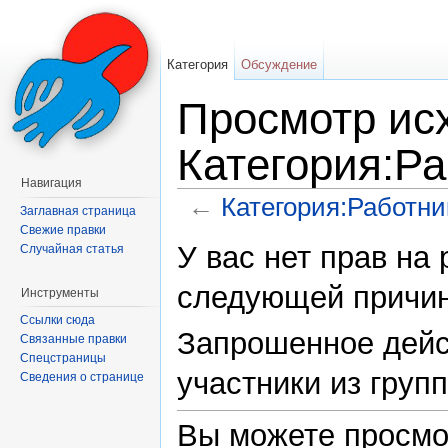
Категория
Обсуждение
Просмотр исх
Категория:Ра
Навигация
←
Категория:Работни
Заглавная страница
Перейти к:
навигация
,
поиск
Свежие правки
У вас нет прав на
Случайная статья
следующей причин
Инструменты
Ссылки сюда
Запрошенное дейс
Связанные правки
Спецстраницы
участники из груп
Сведения о странице
Вы можете просмо