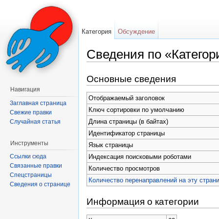
Категория
Обсуждение
Сведения по «Категор
Перейти к:
навигация
,
поиск
Основные сведения
Навигация
Отображаемый заголовок
Заглавная страница
Ключ сортировки по умолчанию
Свежие правки
Длина страницы (в байтах)
Случайная статья
Идентификатор страницы
Инструменты
Язык страницы
Индексация поисковыми роботами
Ссылки сюда
Связанные правки
Количество просмотров
Спецстраницы
Количество перенаправлений на эту стран
Сведения о странице
Информация о категории