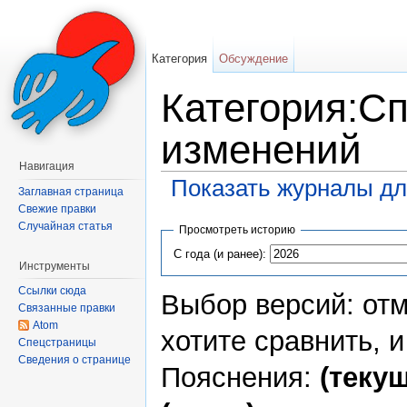
Категория
Обсуждение
Категория:С
изменений
Навигация
Показать журналы дл
Заглавная страница
Перейти к:
навигация
,
поиск
Свежие правки
Случайная статья
Просмотреть историю
С года (и ранее):
Инструменты
Ссылки сюда
Выбор версий: отм
Связанные правки
Atom
хотите сравнить, 
Спецстраницы
Сведения о странице
Пояснения:
(текущ