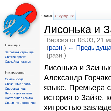
Статья
Обсуждение
Лисонька и 
Версия от 08:03, 21 
Навигация
(
разн.
)
← Предыдуща
Заглавная страница
(разн.)
Свежие правки
Перейти к:
навигация
,
поиск
Случайная статья
Лисонька и Заиньк
Инструменты
Александр Горчако
Ссылки сюда
Связанные правки
языке. Премьера с
Спецстраницы
Версия для печати
история о Зайке, 
Постоянная ссылка
Сведения о странице
хитростью завлад