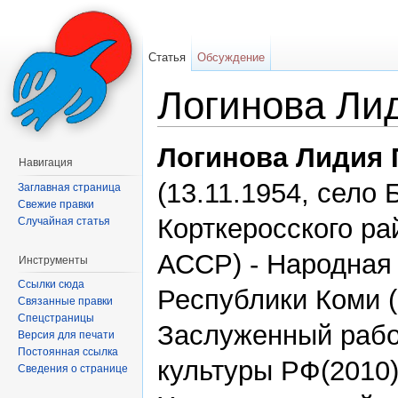
Статья
Обсуждение
Логинова Ли
Перейти к:
навигация
,
поиск
Логинова Лидия 
Навигация
(13.11.1954, село 
Заглавная страница
Свежие правки
Корткеросского ра
Случайная статья
АССР) - Народная
Инструменты
Ссылки сюда
Республики Коми (
Связанные правки
Спецстраницы
Заслуженный рабо
Версия для печати
Постоянная ссылка
культуры РФ(2010)
Сведения о странице