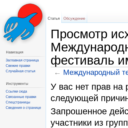
Статья
Обсуждение
Просмотр исх
Международ
Навигация
фестиваль и
Заглавная страница
Свежие правки
←
Международный те
Случайная статья
Перейти к:
навигация
,
поиск
Инструменты
У вас нет прав на
Ссылки сюда
следующей причин
Связанные правки
Спецстраницы
Сведения о странице
Запрошенное дейс
участники из груп