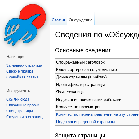
Статья
Обсуждение
Сведения по «Обсужд
Перейти к:
навигация
,
поиск
Основные сведения
Навигация
Отображаемый заголовок
Заглавная страница
Ключ сортировки по умолчанию
Свежие правки
Длина страницы (в байтах)
Случайная статья
Идентификатор страницы
Инструменты
Язык страницы
Индексация поисковыми роботами
Ссылки сюда
Связанные правки
Количество просмотров
Спецстраницы
Количество перенаправлений на эту стран
Сведения о странице
Подстраницы данной страницы
Защита страницы