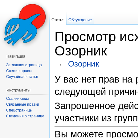
Статья
Обсуждение
Просмотр исх
Озорник
Навигация
←
Озорник
Заглавная страница
Перейти к:
навигация
,
поиск
Свежие правки
У вас нет прав на
Случайная статья
следующей причин
Инструменты
Ссылки сюда
Запрошенное дейс
Связанные правки
Спецстраницы
участники из груп
Сведения о странице
Вы можете просмо