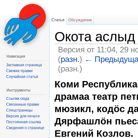
Статья
Обсуждение
Окота аслыд
Версия от 11:04, 29 
Навигация
(
разн.
)
← Предыдуща
Заглавная страница
(разн.)
Свежие правки
Перейти к:
навигация
,
поиск
Случайная статья
Коми Республик
Инструменты
драмаа театр пе
Ссылки сюда
Связанные правки
мюзикл, кодöс д
Спецстраницы
Версия для печати
Дярфашлöн пьеса
Постоянная ссылка
Сведения о странице
Евгений Козлов.