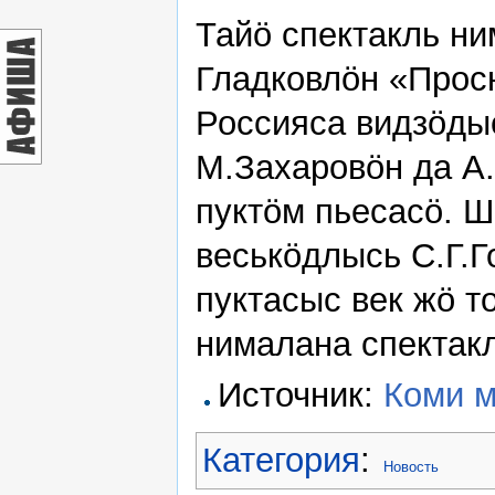
Тайö спектакль н
Гладковлöн «Просн
Россияса видзöды
М.Захаровöн да А
пуктöм пьесасö. 
веськöдлысь С.Г.Г
пуктасыс век жö т
нималана спектакл
Источник:
Коми му
Категория
:
Новость