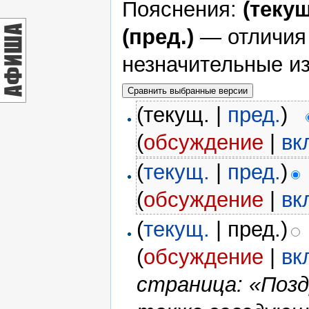
Пояснения:
(текущ
(пред.)
— отличия
незначительные и
(текущ. |
пред.
)
(
обсуждение
|
вк
(
текущ.
|
пред.
)
(
обсуждение
|
вк
(
текущ.
| пред.)
(
обсуждение
|
вк
страница: «Позд