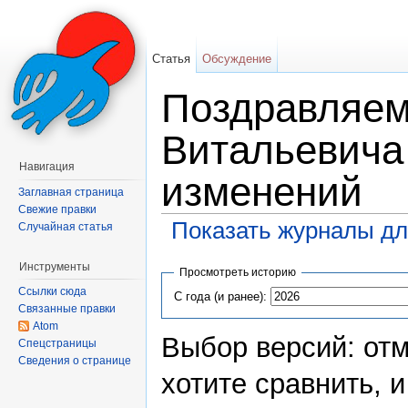
Статья
Обсуждение
Поздравляем
Витальевича
Навигация
изменений
Заглавная страница
Свежие правки
Показать журналы дл
Случайная статья
Перейти к:
навигация
,
поиск
Инструменты
Просмотреть историю
Ссылки сюда
С года (и ранее):
Связанные правки
Atom
Выбор версий: отм
Спецстраницы
Сведения о странице
хотите сравнить, 