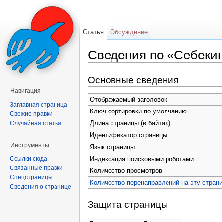
Статья
Обсуждение
Сведения по «Себеки
Перейти к:
навигация
,
поиск
Основные сведения
Навигация
Отображаемый заголовок
Заглавная страница
Ключ сортировки по умолчанию
Свежие правки
Длина страницы (в байтах)
Случайная статья
Идентификатор страницы
Инструменты
Язык страницы
Индексация поисковыми роботами
Ссылки сюда
Связанные правки
Количество просмотров
Спецстраницы
Количество перенаправлений на эту стран
Сведения о странице
Защита страницы