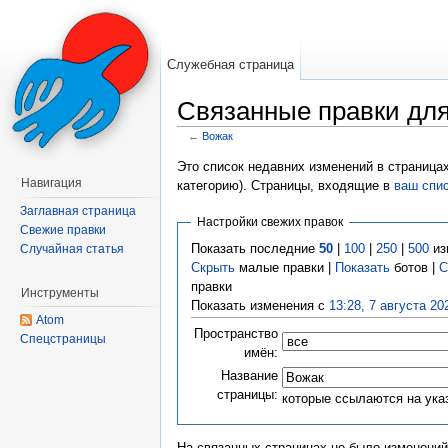
Служебная страница
Связанные правки дл
←
Вожак
Перейти к:
навигация
,
поиск
Это список недавних изменений в страница
Навигация
категорию). Страницы, входящие в
ваш спи
Заглавная страница
Настройки свежих правок
Свежие правки
Показать последние
50
|
100
|
250
|
500
из
Случайная статья
Скрыть
малые правки |
Показать
ботов |
С
правки
Инструменты
Показать изменения с
13:28, 7 августа 20
Atom
Пространство
Спецстраницы
имён:
Название
страницы:
которые ссылаются на ука
На связанных страницах не было изменений