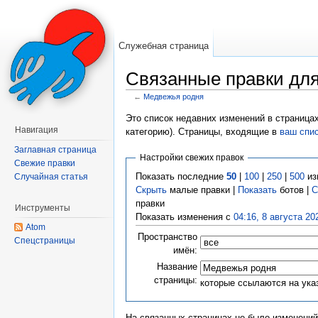
Служебная страница
Связанные правки дл
←
Медвежья родня
Перейти к:
навигация
,
поиск
Это список недавних изменений в страница
Навигация
категорию). Страницы, входящие в
ваш спи
Заглавная страница
Настройки свежих правок
Свежие правки
Показать последние
50
|
100
|
250
|
500
из
Случайная статья
Скрыть
малые правки |
Показать
ботов |
С
правки
Инструменты
Показать изменения с
04:16, 8 августа 20
Atom
Пространство
Спецстраницы
имён:
Название
страницы:
которые ссылаются на ука
На связанных страницах не было изменений