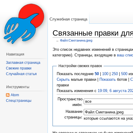
Служебная страница
Связанные правки для
←
Файл:Сметанина.jpeg
Перейти к:
навигация
,
поиск
Это список недавних изменений в страница
Навигация
категорию). Страницы, входящие в
ваш спи
Заглавная страница
Настройки свежих правок
Свежие правки
Показать последние
50
|
100
|
250
|
500
из
Случайная статья
Скрыть
малые правки |
Показать
ботов |
С
правки
Инструменты
Показать изменения с
19:09, 6 августа 20
Atom
Пространство
Спецстраницы
имён:
Название
страницы:
которые ссылаются на ука
На связанных страницах не было изменений