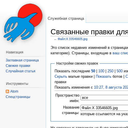
Служебная страница
Связанные правки для
←
Файл:X 33546605.jpg
Перейти к:
навигация
,
поиск
Это список недавних изменений в страница
Навигация
категорию). Страницы, входящие в
ваш спи
Заглавная страница
Настройки свежих правок
Свежие правки
Показать последние
50
|
100
|
250
|
500
из
Случайная статья
Скрыть
малые правки |
Показать
ботов |
С
правки
Инструменты
Показать изменения с
10:27, 8 августа 20
Atom
Пространство
Спецстраницы
имён:
Название
страницы:
которые ссылаются на ука
На связанных страницах не было изменений