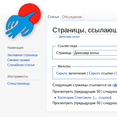
Статья
Обсуждение
Страницы, ссылающ
←
Динозавр кольк
Перейти к:
навигация
,
поиск
Ссылки сюда
Навигация
Страница:
Заглавная страница
Свежие правки
Случайная статья
Фильтры
Скрыть
включения |
Скрыть
ссылки |
Инструменты
Спецстраницы
Следующие страницы ссылаются на «
Д
Просмотреть (предыдущие 50 | следующ
Категория:Спектакли
‎
(
← ссылки
)
Просмотреть (предыдущие 50 | следующ