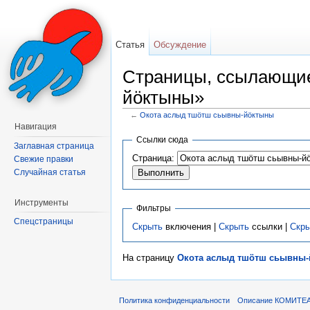
Статья
Обсуждение
Страницы, ссылающие
йöктыны»
←
Окота аслыд тшöтш сьывны-йöктыны
Перейти к:
навигация
,
поиск
Навигация
Ссылки сюда
Заглавная страница
Страница:
Свежие правки
Случайная статья
Инструменты
Фильтры
Спецстраницы
Скрыть
включения |
Скрыть
ссылки |
Скр
На страницу
Окота аслыд тшöтш сьывны
Политика конфиденциальности
Описание КОМИТЕ