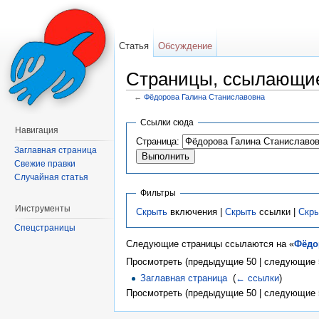
Статья
Обсуждение
Страницы, ссылающие
←
Фёдорова Галина Станиславовна
Перейти к:
навигация
,
поиск
Ссылки сюда
Навигация
Страница:
Заглавная страница
Свежие правки
Случайная статья
Фильтры
Инструменты
Скрыть
включения |
Скрыть
ссылки |
Скр
Спецстраницы
Следующие страницы ссылаются на «
Фёдо
Просмотреть (предыдущие 50 | следующие 5
Заглавная страница
‎
(
← ссылки
)
Просмотреть (предыдущие 50 | следующие 5