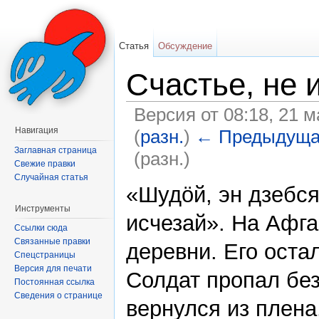
Статья
Обсуждение
Счастье, не 
Версия от 08:18, 21 
Навигация
(
разн.
)
← Предыдуща
Заглавная страница
(разн.)
Свежие правки
Перейти к:
навигация
,
поиск
Случайная статья
«Шудöй, эн дзебся
Инструменты
исчезай». На Афга
Ссылки сюда
Связанные правки
деревни. Его оста
Спецстраницы
Версия для печати
Солдат пропал без
Постоянная ссылка
Сведения о странице
вернулся из плена.