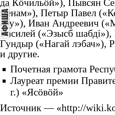
да Кöчильöй»), Пывсян С
менам»), Петыр Павел («К
абу»), Иван Андреевич («М
Василей («Эзысб шабдi»), 
Гундыр («Нагай лэбач»), 
и другие.
Почетная грамота Респу
Лауреат премии Правите
г.) «Ясöвöй»
Источник — «
http://wiki.k