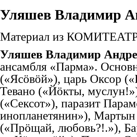
Уляшев Владимир А
Материал из КОМИТЕАТ
Уляшев Владимир Андре
ансамбля «Парма». Основ
(«Ясöвöй»), царь Оксор («
Тевано («Йöкты, муслун!»)
(«Сексот»), паразит Пара
инопланетянин»), Мартын
(«Прöщай, любовь?!.»), Б