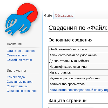
Файл
Обсуждение
Сведения по «Файл:
Перейти к:
навигация
,
поиск
Основные сведения
Навигация
Отображаемый заголовок
Заглавная страница
Ключ сортировки по умолчанию
Свежие правки
Случайная статья
Длина страницы (в байтах)
Идентификатор страницы
Инструменты
Язык страницы
Ссылки сюда
Индексация поисковыми роботами
Связанные правки
Количество просмотров
Спецстраницы
Количество перенаправлений на эту ст
Сведения о странице
Защита страницы