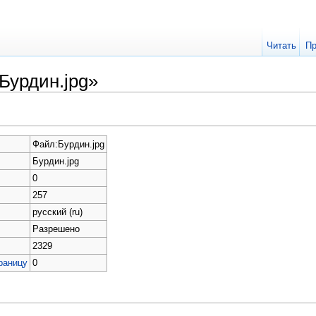
Читать
Пр
Бурдин.jpg»
Файл:Бурдин.jpg
Бурдин.jpg
0
257
русский (ru)
Разрешено
2329
раницу
0