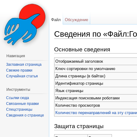
Файл
Обсуждение
Сведения по «Файл:Го
Перейти к:
навигация
,
поиск
Основные сведения
Навигация
Отображаемый заголовок
Заглавная страница
Ключ сортировки по умолчанию
Свежие правки
Длина страницы (в байтах)
Случайная статья
Идентификатор страницы
Инструменты
Язык страницы
Индексация поисковыми роботами
Ссылки сюда
Связанные правки
Количество просмотров
Спецстраницы
Количество перенаправлений на эту стран
Сведения о странице
Защита страницы