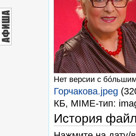
Нет версии с бо́льши
Горчакова.jpeg
‎
(32
КБ, MIME-тип: imag
История фай
Нажмите на дату/в