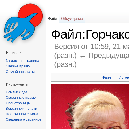
Файл
Обсуждение
Файл:Горчако
Версия от 10:59, 21 
Навигация
(разн.) ← Предыдуща
Заглавная страница
(разн.)
Свежие правки
Перейти к:
навигация
,
поиск
Случайная статья
Файл
Истор
Инструменты
Ссылки сюда
Связанные правки
Спецстраницы
Версия для печати
Постоянная ссылка
Сведения о странице