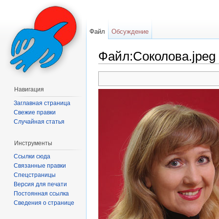
Файл
Обсуждение
Файл:Соколова.jpeg
Перейти к:
навигация
,
поиск
Навигация
Заглавная страница
Свежие правки
Случайная статья
Инструменты
Ссылки сюда
Связанные правки
Спецстраницы
Версия для печати
Постоянная ссылка
Сведения о странице