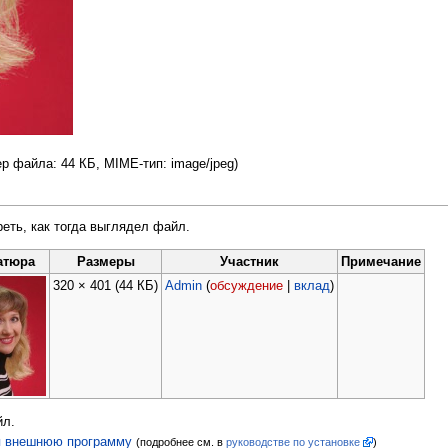
ер файла: 44 КБ, MIME-тип: image/jpeg)
еть, как тогда выглядел файл.
атюра
Размеры
Участник
Примечание
320 × 401
(44 КБ)
Admin
(
обсуждение
|
вклад
)
йл.
уя внешнюю программу
(подробнее см. в
руководстве по установке
)