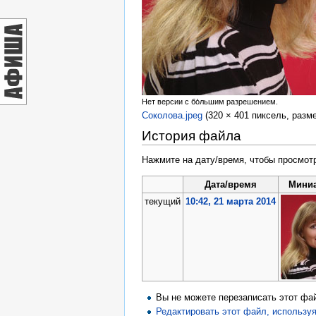
Нет версии с бо́льшим разрешением.
Соколова.jpeg
‎
(320 × 401 пиксель, разм
История файла
Нажмите на дату/время, чтобы просмотр
Дата/время
Мини
текущий
10:42, 21 марта 2014
Вы не можете перезаписать этот фа
Редактировать этот файл, использ