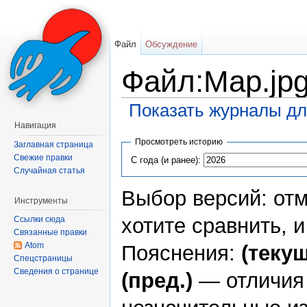
Файл
Обсуждение
Файл:Map.jp
Показать журналы дл
Перейти к:
навигация
,
поиск
Навигация
Просмотреть историю
Заглавная страница
Свежие правки
С года (и ранее):
Случайная статья
Выбор версий: отм
Инструменты
хотите сравнить, 
Ссылки сюда
Связанные правки
Atom
Пояснения:
(текущ
Спецстраницы
Сведения о странице
(пред.)
— отличия