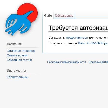
Файл
Обсуждение
Требуется авториза
Перейти к:
навигация
,
поиск
Вы должны
представиться
для изменени
Возврат к странице
Файл:X 33546605.jp
Навигация
Заглавная страница
Свежие правки
Случайная статья
Политика конфиденциальности
Описание КОМ
Инструменты
Спецстраницы