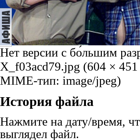
Нет версии с бо́льшим ра
X_f03acd79.jpg
‎
(604 × 451
MIME-тип: image/jpeg)
История файла
Нажмите на дату/время, чт
выглядел файл.