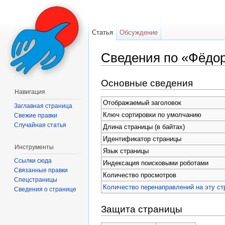
Статья
Обсуждение
Сведения по «Фёдо
Перейти к:
навигация
,
поиск
Основные сведения
Навигация
Отображаемый заголовок
Заглавная страница
Ключ сортировки по умолчанию
Свежие правки
Случайная статья
Длина страницы (в байтах)
Идентификатор страницы
Инструменты
Язык страницы
Ссылки сюда
Индексация поисковыми роботами
Связанные правки
Количество просмотров
Спецстраницы
Количество перенаправлений на эту ст
Сведения о странице
Защита страницы