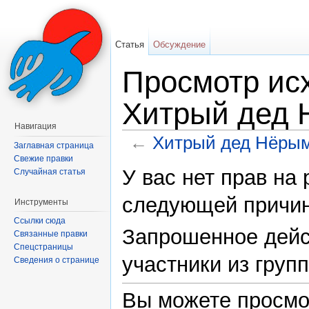
Статья
Обсуждение
Просмотр исх
Хитрый дед
Навигация
←
Хитрый дед Нёры
Заглавная страница
Перейти к:
навигация
,
поиск
Свежие правки
У вас нет прав на
Случайная статья
следующей причин
Инструменты
Ссылки сюда
Запрошенное дейс
Связанные правки
Спецстраницы
участники из груп
Сведения о странице
Вы можете просмо