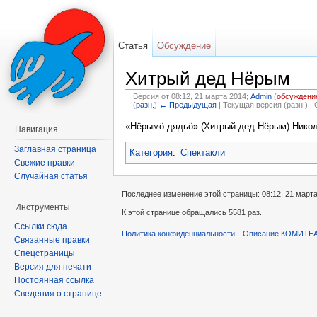
Статья
Обсуждение
Хитрый дед Нёрым
Версия от 08:12, 21 марта 2014;
Admin
(
обсуждени
(
разн.
)
← Предыдущая
| Текущая версия (разн.) |
Перейти к:
навигация
,
поиск
«Нёрымö дядьö» (Хитрый дед Нёрым) Никол
Навигация
Заглавная страница
Категория
:
Спектакли
Свежие правки
Случайная статья
Последнее изменение этой страницы: 08:12, 21 марта
Инструменты
К этой странице обращались 5581 раз.
Ссылки сюда
Политика конфиденциальности
Описание КОМИТЕ
Связанные правки
Спецстраницы
Версия для печати
Постоянная ссылка
Сведения о странице