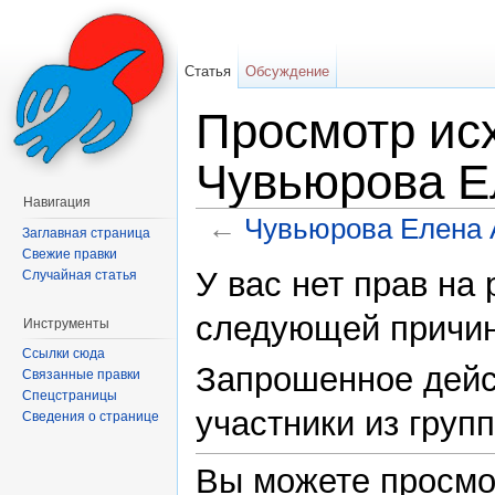
Статья
Обсуждение
Просмотр исх
Чувьюрова Е
Навигация
←
Чувьюрова Елена 
Заглавная страница
Перейти к:
навигация
,
поиск
Свежие правки
У вас нет прав на
Случайная статья
следующей причин
Инструменты
Ссылки сюда
Запрошенное дейс
Связанные правки
Спецстраницы
участники из груп
Сведения о странице
Вы можете просмо