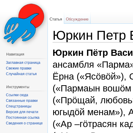
Статья
Обсуждение
Юркин Петр 
Перейти к:
навигация
,
поиск
Юркин Пётр Вас
Навигация
ансамбля «Парма»
Заглавная страница
Свежие правки
Ёрна («Ясöвöй»),
Случайная статья
(«Пармаын вошöм 
Инструменты
Ссылки сюда
(«Прöщай, любовь?
Связанные правки
Спецстраницы
югыдöй менам»), 
Версия для печати
Постоянная ссылка
(«Ар –гöтрасян ка
Сведения о странице