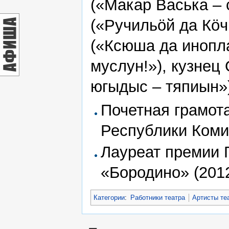
(«Макар Васька – 
(«Ручильöй да Кö
(«Ксюша да инопла
муслун!»), кузнец
югыдыс – тяпиын»)
Почетная грамот
Республики Коми 
Лауреат премии 
«Бородино» (2012
Категории
:
Работники театра
Артисты те