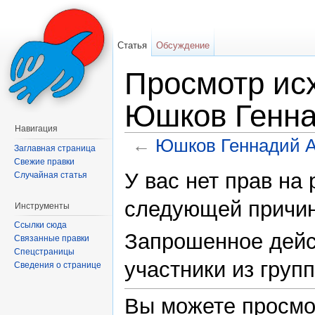
Статья
Обсуждение
Просмотр исх
Юшков Генна
Навигация
←
Юшков Геннадий А
Заглавная страница
Перейти к:
навигация
,
поиск
Свежие правки
У вас нет прав на
Случайная статья
следующей причин
Инструменты
Ссылки сюда
Запрошенное дейс
Связанные правки
Спецстраницы
участники из груп
Сведения о странице
Вы можете просмо