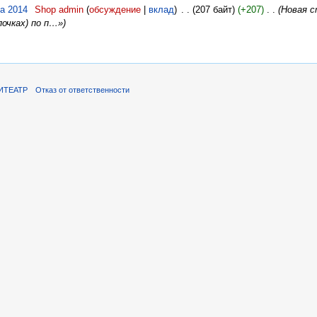
та 2014
‎
Shop admin
(
обсуждение
|
вклад
)
‎
. .
(207 байт)
(+207)
‎
. .
(Новая 
очках) по п…»)
ИТЕАТР
Отказ от ответственности