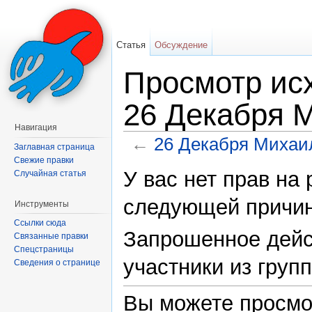
Статья
Обсуждение
Просмотр исх
26 Декабря 
Навигация
←
26 Декабря Михаи
Заглавная страница
Перейти к:
навигация
,
поиск
Свежие правки
У вас нет прав на
Случайная статья
следующей причин
Инструменты
Ссылки сюда
Запрошенное дейс
Связанные правки
Спецстраницы
участники из груп
Сведения о странице
Вы можете просмо