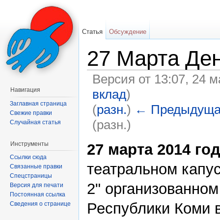
Статья
Обсуждение
27 Марта Ден
Версия от 13:07, 24 
Навигация
вклад
)
Заглавная страница
(
разн.
)
← Предыдуща
Свежие правки
(разн.)
Случайная статья
Перейти к:
навигация
,
поиск
Инструменты
27 марта 2014 го
Ссылки сюда
театральном капус
Связанные правки
Спецстраницы
2" организованно
Версия для печати
Постоянная ссылка
Республики Коми 
Сведения о странице