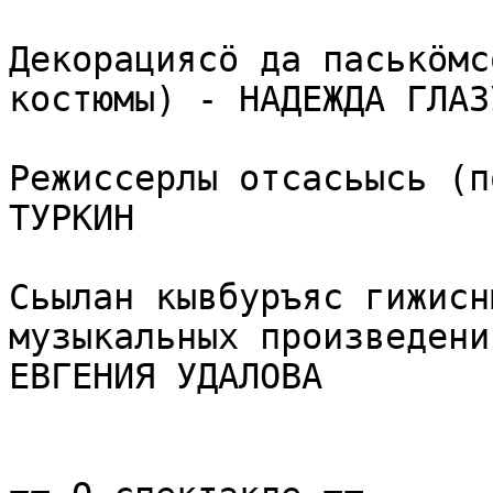
Декорациясӧ да паськӧмс
костюмы) - НАДЕЖДА ГЛАЗ
Режиссерлы отсасьысь (п
ТУРКИН

Сьылан кывбуръяс гижисн
музыкальных произведени
ЕВГЕНИЯ УДАЛОВА
