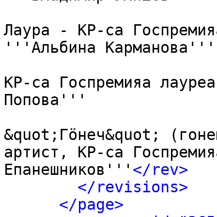
Лаура - КР-са Госпремия
'''Альбина Карманова''',
КР-са Госпремияа лауреа
Попова'''

&quot;Гӧнеч&quot; (гоне
артист, КР-са Госпремия
Епанешников'''
</rev>
</revisions>
</page>