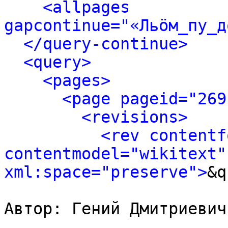
<allpages 
gapcontinue="«Льӧм_пу_д
</query-continue>
<query>
<pages>
<page pageid="269
<revisions>
<rev contentf
contentmodel="wikitext" 
xml:space="preserve">
&q
Автор: Гений Дмитриевич