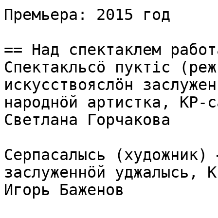
Премьера: 2015 год

== Над спектаклем работ
Спектакльсӧ пуктіс (реж
искусствояслӧн заслужен
народнӧй артистка, КР-с
Светлана Горчакова

Серпасалысь (художник) 
заслуженнӧй уджалысь, К
Игорь Баженов
