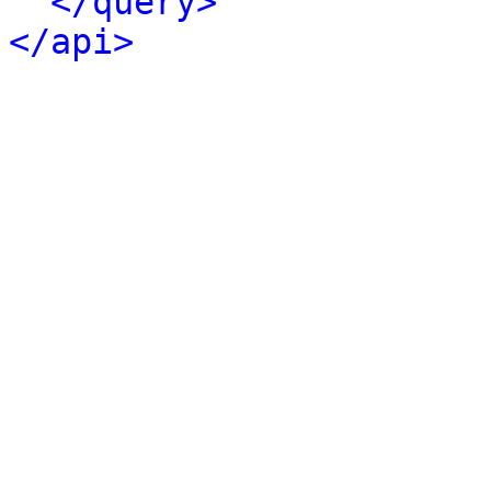
</query>
</api>