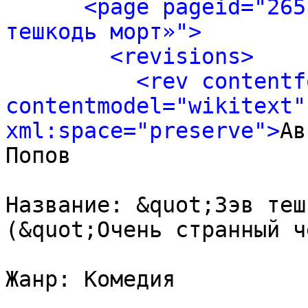
<page pageid="265
тешкодь морт»">
<revisions>
<rev contentf
contentmodel="wikitext" 
xml:space="preserve">
Ав
Попов

Название: &quot;Зэв теш
(&quot;Очень странный ч
Жанр: Комедия 
