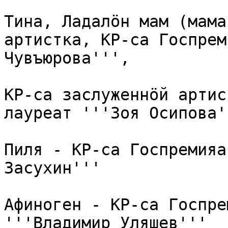
Тина, Ладалӧн мам (мама
артистка, КР-са Госпрем
Чувъюрова''',

КР-са заслуженнӧй артис
лауреат '''Зоя Осипова''
Пиля - КР-са Госпремияа
Засухин'''

Афиноген - КР-са Госпре
'''Владимир Уляшев'''
