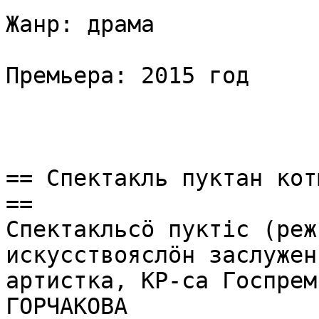
Жанр: драма

Премьера: 2015 год

== Спектакль пуктан кот
==

Спектакльсӧ пуктіс (реж
искусствояслӧн заслужен
артистка, КР-са Госпрем
ГОРЧАКОВА
