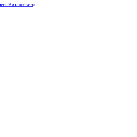
ндрей_Витальевич
»