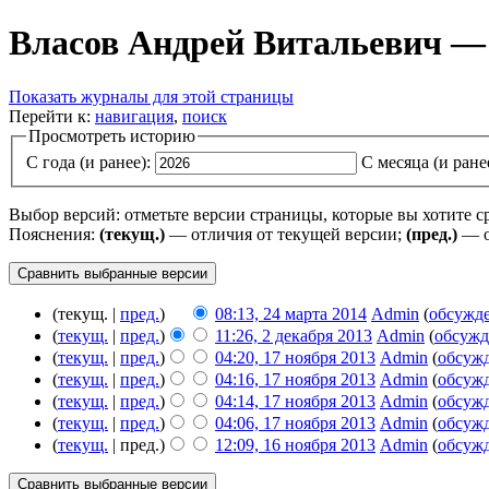
Власов Андрей Витальевич —
Показать журналы для этой страницы
Перейти к:
навигация
,
поиск
Просмотреть историю
С года (и ранее):
С месяца (и ране
Выбор версий: отметьте версии страницы, которые вы хотите 
Пояснения:
(текущ.)
— отличия от текущей версии;
(пред.)
— о
(текущ. |
пред.
)
08:13, 24 марта 2014
‎
Admin
(
обсужд
(
текущ.
|
пред.
)
11:26, 2 декабря 2013
‎
Admin
(
обсужд
(
текущ.
|
пред.
)
04:20, 17 ноября 2013
‎
Admin
(
обсуж
(
текущ.
|
пред.
)
04:16, 17 ноября 2013
‎
Admin
(
обсуж
(
текущ.
|
пред.
)
04:14, 17 ноября 2013
‎
Admin
(
обсуж
(
текущ.
|
пред.
)
04:06, 17 ноября 2013
‎
Admin
(
обсуж
(
текущ.
| пред.)
12:09, 16 ноября 2013
‎
Admin
(
обсуж