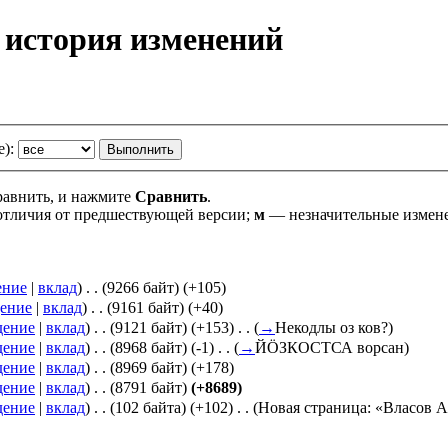
 история изменений
е):
сравнить, и нажмите
Сравнить
.
тличия от предшествующей версии;
м
— незначительные измен
ение
|
вклад
)
‎
. .
(9266 байт)
(+105)
ение
|
вклад
)
‎
. .
(9161 байт)
(+40)
дение
|
вклад
)
‎
. .
(9121 байт)
(+153)
‎
. .
(
→
Некодлы оз ков?
)
дение
|
вклад
)
‎
. .
(8968 байт)
(-1)
‎
. .
(
→
ЙÖЗКОСТСА ворсан
)
дение
|
вклад
)
‎
. .
(8969 байт)
(+178)
дение
|
вклад
)
‎
. .
(8791 байт)
(+8689)
дение
|
вклад
)
‎
. .
(102 байта)
(+102)
‎
. .
(Новая страница: «Власов 