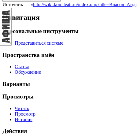
Источник — «
http://wiki.komiteatr.ru/index.php?title=Власов_А
Навигация
Персональные инструменты
Представиться системе
Пространства имён
Статья
Обсуждение
Варианты
Просмотры
Читать
Просмотр
История
Действия