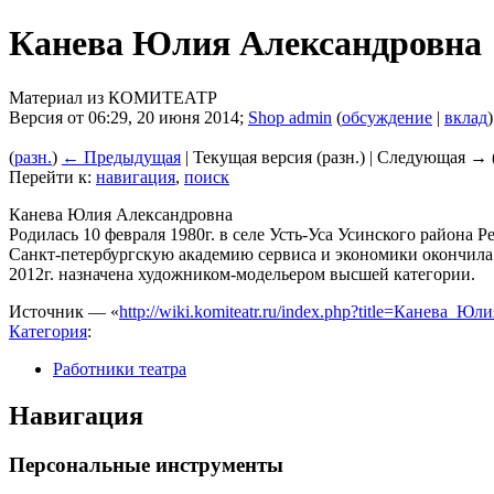
Канева Юлия Александровна
Материал из КОМИТЕАТР
Версия от 06:29, 20 июня 2014;
Shop admin
(
обсуждение
|
вклад
)
(
разн.
)
← Предыдущая
| Текущая версия (разн.) | Следующая → (
Перейти к:
навигация
,
поиск
Канева Юлия Александровна
Родилась 10 февраля 1980г. в селе Усть-Уса Усинского района
Санкт-петербургскую академию сервиса и экономики окончила 
2012г. назначена художником-модельером высшей категории.
Источник — «
http://wiki.komiteatr.ru/index.php?title=Канева_
Категория
:
Работники театра
Навигация
Персональные инструменты