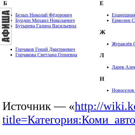
Б
Е
Белых Николай Фёдорович
Епанешник
Бурдин Михаил Николаевич
Ермолин С
Бутырева Галина Васильевна
Ж
Г
Журавлёв 
Горчаков Гений Дмитриевич
Горчакова Светлана Гениевна
Л
Ларев Але
Н
Новоселов
Источник — «
http://wiki.
title=Категория:Коми_ав