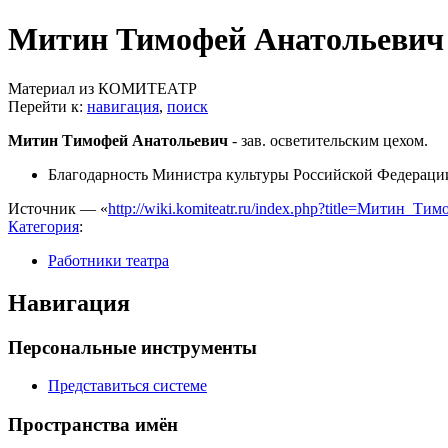
Митин Тимофей Анатольевич
Материал из КОМИТЕАТР
Перейти к:
навигация
,
поиск
Митин Тимофей Анатольевич
- зав. осветительским цехом.
Благодарность Министра культуры Российской Федерации 
Источник — «
http://wiki.komiteatr.ru/index.php?title=Митин_
Категория
:
Работники театра
Навигация
Персональные инструменты
Представиться системе
Пространства имён