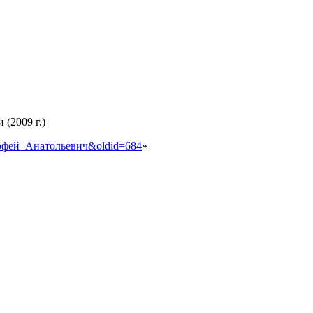
(2009 г.)
Тимофей_Анатольевич&oldid=684
»