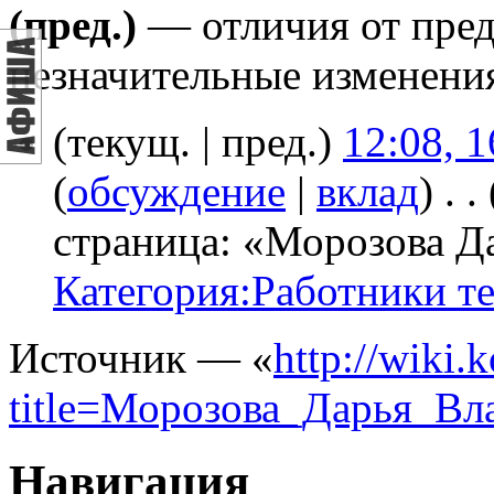
(пред.)
— отличия от пре
незначительные изменени
(текущ. | пред.)
12:08, 
(
обсуждение
|
вклад
)
‎
. .
страница: «Морозова Д
Категория:Работники те
Источник — «
http://wiki.
title=Морозова_Дарья_Вл
Навигация