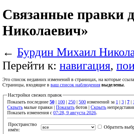
Связанные правки 
Николаевич»
←
Бурдин Михаил Никол
Перейти к:
навигация
,
пои
Это список недавних изменений в страницах, на которые ссыла
Страницы, входящие в
ваш список наблюдения
выделены
.
Настройки свежих правок
Показать последние
50
|
100
|
250
|
500
изменений за
1
|
3
|
7
|
Скрыть
малые правки |
Показать
ботов |
Скрыть
непредстави
Показать изменения с
07:28, 9 августа 2026
.
Пространство
Обратить выб
имён: